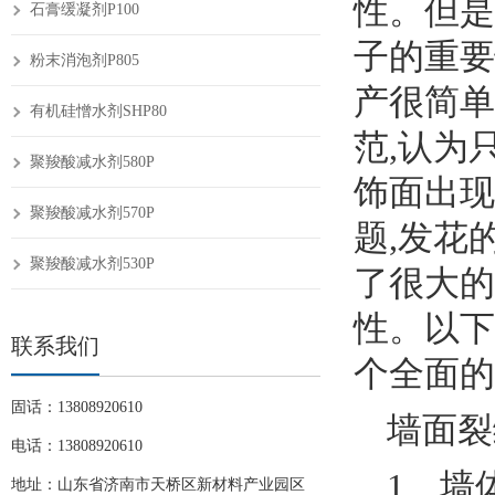
性。但是
石膏缓凝剂P100
子的重要
粉末消泡剂P805
产很简单
有机硅憎水剂SHP80
范,认为
聚羧酸减水剂580P
饰面出现
聚羧酸减水剂570P
题,发花
聚羧酸减水剂530P
了很大的
性。以下
联系我们
个全面的
固话：13808920610
墙面裂
电话：13808920610
1、墙
地址：山东省济南市天桥区新材料产业园区